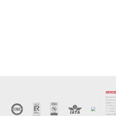
OFICI
Aeropuert
Terminal 
Edificio C
14000 Ca
T: (+598)
F: (+598)
newport@