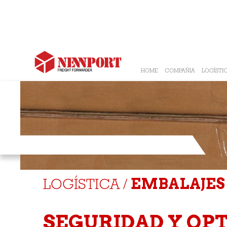
HOME
COMPAÑIA
LOGÍSTI
EMBALAJES
EMBALAJES
LOGÍSTICA /
SEGURIDAD Y OP