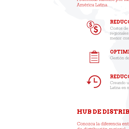
Poderosas razones por las
América Latina.
REDUC
Costos de 
regionales
menor cost
OPTIM
Gestión de
REDUC
Creando un
Latina en 
HUB DE DISTRI
Conozca la diferencia entr