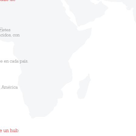
rcado de
 etes
cidos, con
e en cada país.
da América
de un hub