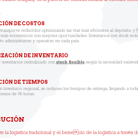
 cuales Uruguay es la puerta de entrada natural al extenso me
CIÓN DE COSTOS
transporte reducidos optimizando las vías más eficientes al depósito, y
 más económicos con mejores oportunidades. Inventarios con stock redu
o administrativo y operativo en cada país.
IZACIÓN DE INVENTARIO
 inventarios centralizado con
stock flexible
según la necesidad existent
CIÓN DE TIEMPOS
 inventario regional, se reducen los tiempos de entrega, llegando a to
menos de 96 horas.
BUCIÓN
e la logística tradicional y el benecio de la logística a través 